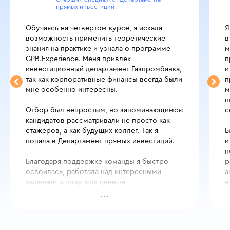
прямых инвестиций
Обучаясь на четвертом курсе, я искала
Я
возможность применить теоретические
в
знания на практике и узнала о программе
м
GPB.Experience. Меня привлек
п
инвестиционный департамент Газпромбанка,
и
так как корпоративные финансы всегда были
п
мне особенно интересны.
м
п
Отбор был непростым, но запоминающимся:
с
кандидатов рассматривали не просто как
стажеров, а как будущих коллег. Так я
Б
попала в Департамент прямых инвестиций.
и
п
Благодаря поддержке команды я быстро
р
освоилась, работала над интересными
а
задачами и получила ценные
в
профессиональные навыки. После
и
завершения программы мне предложили
п
продолжить работу в департаменте. Теперь
у меня есть любимое дело, и я благодарна
Я