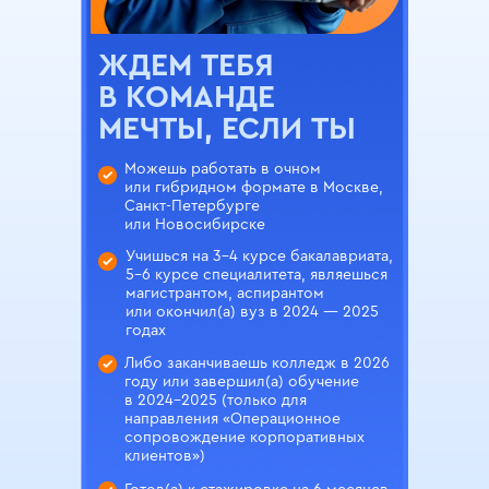
ЖДЕМ ТЕБЯ
В КОМАНДЕ
МЕЧТЫ, ЕСЛИ ТЫ
Можешь работать в очном
или гибридном формате в Москве,
Санкт-Петербурге
или Новосибирске
Учишься на 3-4 курсе бакалавриата,
5-6 курсе специалитета, являешься
магистрантом, аспирантом
или окончил(а) вуз в 2024 — 2025
годах
Либо заканчиваешь колледж в 2026
году или завершил(а) обучение
в 2024-2025 (только для
направления «Операционное
сопровождение корпоративных
клиентов»)