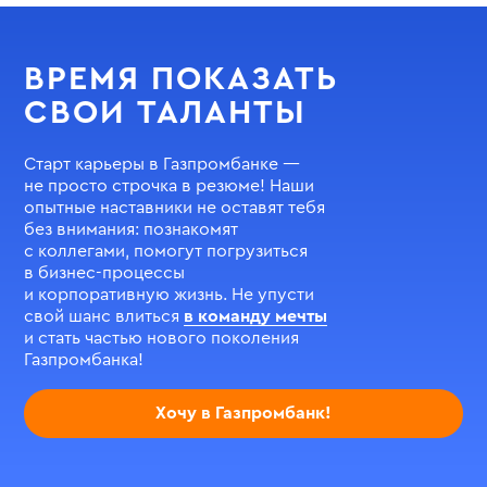
стажировке в Газпромбанке за этот старт.
з
с
р
ВРЕМЯ ПОКАЗАТЬ
р
к
СВОИ ТАЛАНТЫ
Старт карьеры в Газпромбанке —
не просто строчка в резюме! Наши
опытные наставники не оставят тебя
без внимания: познакомят
с коллегами, помогут погрузиться
в бизнес-процессы
и корпоративную жизнь. Не упусти
свой шанс влиться
в команду мечты
и стать частью нового поколения
Газпромбанка!
Хочу в Газпромбанк!