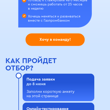
Готов(а) к стажировке на 6 месяцев
и сможешь работать от 25 часов
в неделю
Хочешь меняться и развиваться
вместе с Газпромбанком
Хочу в команду!
КАК ПРОЙДЕТ
ОТБОР?
Подача заявки
до 8 июня
Заполни короткую анкету
на этой странице
Онлайн-тестирование