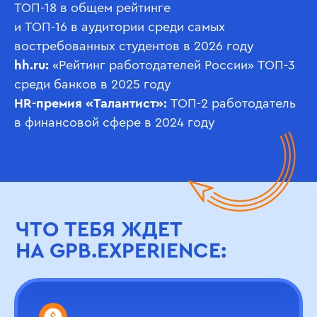
ТОП-18 в общем рейтинге
и ТОП-16 в аудитории среди самых
востребованных студентов в 2026 году
hh.ru:
«Рейтинг работодателей России» ТОП-3
среди банков в 2025 году
HR-премия «Талантист»:
ТОП-2 работодатель
в финансовой сфере в 2024 году
ЧТО ТЕБЯ ЖДЕТ
НА GPB.EXPERIENCE: