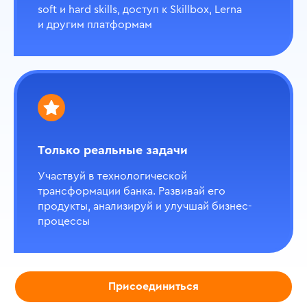
soft и hard skills, доступ к Skillbox, Lerna
Операционное сопровождение
и другим платформам
корпоративных клиентов
о команде
Прямые инвестиции
Только реальные задачи
Участвуй в технологической
о команде
трансформации банка. Развивай его
продукты, анализируй и улучшай бизнес-
процессы
Стратегическое планирование
и анализ банковского сектора
о команде
Присоединиться