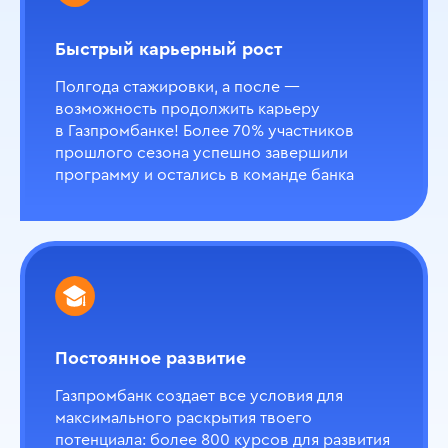
Быстрый карьерный рост
Полгода стажировки, а после —
возможность продолжить карьеру
в Газпромбанке! Более 70% участников
прошлого сезона успешно завершили
программу и остались в команде банка
Анализ продуктов
и операций для физических лиц
о команде
Моделирование (Казначейство)
Постоянное развитие
Газпромбанк создает все условия для
максимального раскрытия твоего
о команде
потенциала: более 800 курсов для развития