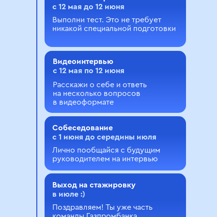
с 12 мая до 12 июня
Выполни тест. Это не требует
никакой специальной подготовки
Видеоинтервью
с 12 мая по 12 июня
Расскажи о себе и ответь
на несколько вопросов
в видеоформате
Cобеседование
с 1 июня до середины июля
Лично пообщайся с будущим
руководителем на интервью
Выход на стажировку
в июле :)
Поздравляем! Ты уже часть
команды Газпромбанка.